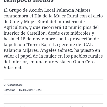
La rosa de los vientos
Caso
Extremadura
Virales
El Grupo de Acción Local Palancia Mijares
Gente viajera
Retornados
Galicia
Televisión
conmemora el Día de la Mujer Rural con el ciclo
Como el perro y el gat
Equipo de investigaci
La Rioja
Elecciones
de Cine y Mujer Rural del ministerio de
Agricultura, y que recorrerá 10 municipios del
Operación Viuda Negr
Navarra
interior de Castellón, desde este miércoles y
País Vasco
hasta el 18 de noviembre con la proyección de
la película 'Tierra Baja'. La gerente del GAL
Palancia Mijares, Ángeles Gómez, ha puesto en
valor el papel de la mujer en los pueblos rurales
del interior, en una entrevista en Onda Cero
Vila-real.
ondacero.es
Castellón
|
15.10.2025 13:23