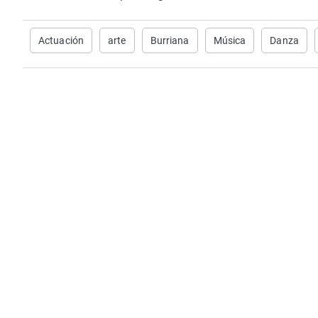
Actuación
arte
Burriana
Música
Danza