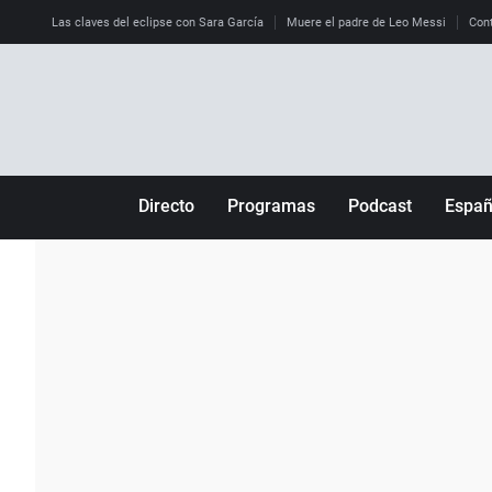
Las claves del eclipse con Sara García
Muere el padre de Leo Messi
Cont
Directo
Programas
Podcast
Espa
Más de uno
Los Perseguidos
Andalucía
Por fin
Malas decisiones
Aragón
Julia en la onda
Expedientes del más allá
Baleares
La brújula
El viaje del Guernica
Cantabria
Radioestadio
Invisibles
Cataluña
Radioestadio noche
Prohibido morirse
Comunidad de M
El colegio invisible
Esto no ha pasado
Comunitat Vale