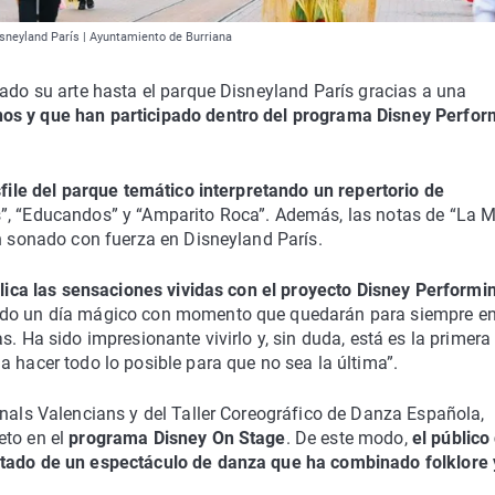
isneyland París | Ayuntamiento de Burriana
vado su arte hasta el parque Disneyland París gracias a una
nos y que han participado dentro del programa Disney Perfor
sfile del parque temático interpretando un repertorio de
s”, “Educandos” y “Amparito Roca”. Además, las notas de “La 
an sonado con fuerza en Disneyland París.
lica las sensaciones vividas con el proyecto Disney Performi
vido un día mágico con momento que quedarán para siempre en
s. Ha sido impresionante vivirlo y, sin duda, está es la primera
a hacer todo lo posible para que no sea la última”.
onals Valencians y del Taller Coreográfico de Danza Española,
eto en el
programa Disney On Stage
. De este modo,
el público
utado de un espectáculo de danza que ha combinado folklore 