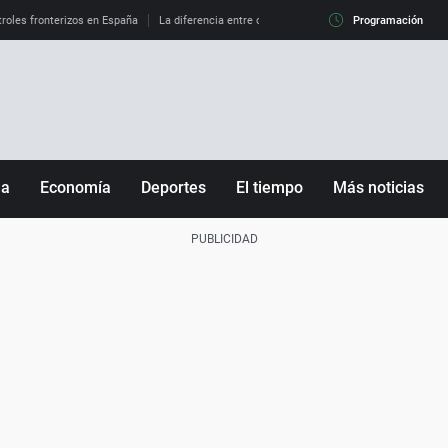
roles fronterizos en España
La diferencia entre observar el eclipse al 99% y al 100%
Programación
ña
Economía
Deportes
El tiempo
Más noticias
Fútbol
Sociedad
Baloncesto
Mundo
Tenis
Salud
Motor
Cultura
Ciencia y Tecnología
adrid
Gastronomía
nciana
Medio ambiente