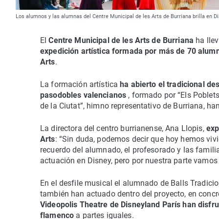
Los alumnos y las alumnas del Centre Municipal de les Arts de Burriana brilla en D
El
Centre Municipal de les Arts de Burriana
ha lle
expedición artística formada por más de 70 alum
Arts
.
La formación artística
ha abierto el tradicional de
pasodobles valencianos
, formado por “Els Poblet
de la Ciutat”, himno representativo de Burriana, h
La directora del centro burrianense, Ana Llopis,
exp
Arts
: “Sin duda, podemos decir que hoy hemos vi
recuerdo del alumnado, el profesorado y las familia
actuación en Disney, pero por nuestra parte vamos 
En el desfile musical el alumnado de Balls Tradici
también han actuado dentro del proyecto, en concr
Videopolis Theatre de Disneyland París han disfr
flamenco
a partes iguales.