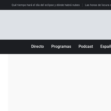
Qué tiempo hará el día del eclipse y dónde habrá nubes
Las horas de locura qu
Directo
Programas
Podcast
Espa
Más de uno
Los Perseguidos
Andalucía
Por fin
Malas decisiones
Aragón
Julia en la onda
Expedientes del más allá
Baleares
La brújula
El viaje del Guernica
Cantabria
Radioestadio
Invisibles
Cataluña
Radioestadio noche
Prohibido morirse
Comunidad de M
El colegio invisible
Esto no ha pasado
Comunitat Vale