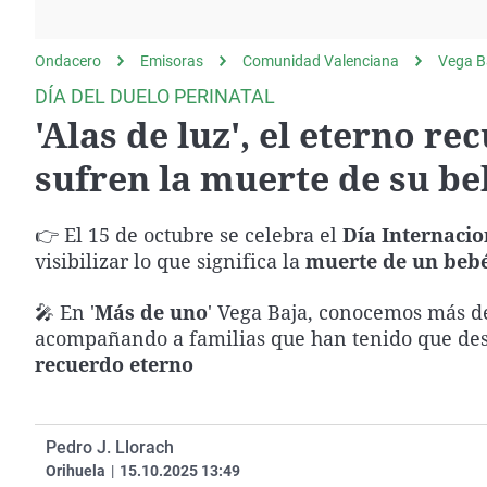
La rosa de los vientos
Caso
Extremadura
Gente viajera
Retornados
Galicia
Ondacero
Emisoras
Comunidad Valenciana
Vega B
Como el perro y el
Equipo de investigación
La Rioja
DÍA DEL DUELO PERINATAL
gato
'Alas de luz', el eterno r
Operación Viuda
Navarra
Negra
País Vasco
sufren la muerte de su be
👉 El 15 de octubre se celebra el
Día Internacio
visibilizar lo que significa la
muerte de un beb
🎤 En '
Más de uno
' Vega Baja, conocemos más de
acompañando a familias que han tenido que de
recuerdo eterno
Pedro J. Llorach
Orihuela
|
15.10.2025 13:49