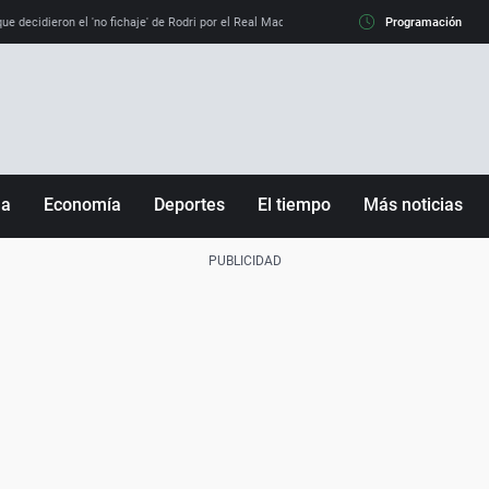
e decidieron el 'no fichaje' de Rodri por el Real Madrid y su 'sí' al Barça
Programación
La llamada de
ña
Economía
Deportes
El tiempo
Más noticias
Fútbol
Sociedad
Baloncesto
Mundo
Tenis
Salud
Motor
Cultura
Ciencia y Tecnología
adrid
Gastronomía
nciana
Medio ambiente