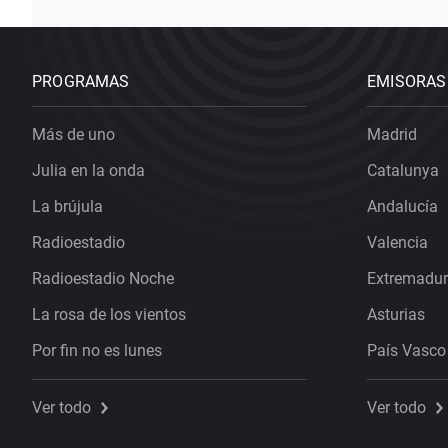
PROGRAMAS
EMISORAS
Más de uno
Madrid
Julia en la onda
Catalunya
La brújula
Andalucía
Radioestadio
Valencia
Radioestadio Noche
Extremadu
La rosa de los vientos
Asturias
Por fin no es lunes
País Vasco
Ver todo
Ver todo