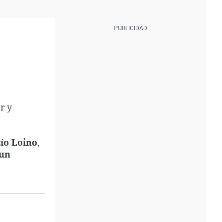
r y
ío Loino
,
 un