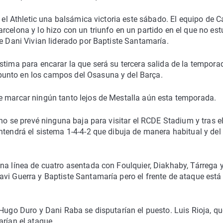
e el Athletic una balsámica victoria este sábado. El equipo de C
rcelona y lo hizo con un triunfo en un partido en el que no es
de Dani Vivian liderado por Baptiste Santamaría.
stima para encarar la que será su tercera salida de la tempora
unto en los campos del Osasuna y del Barça.
e marcar ningún tanto lejos de Mestalla aún esta temporada.
 no se prevé ninguna baja para visitar el RCDE Stadium y tras e
ntendrá el sistema 1-4-4-2 que dibuja de manera habitual y del
na línea de cuatro asentada con Foulquier, Diakhaby, Tárrega 
avi Guerra y Baptiste Santamaría pero el frente de ataque est
 Hugo Duro y Dani Raba se disputarían el puesto. Luis Rioja, qu
arían el ataque.