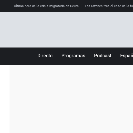
Última hora de la crisis migratoria en Ceuta
Las razones tras el cese de la f
Directo
Programas
Podcast
Espa
Más de uno
Los Perseguidos
Andalucía
Por fin
Malas decisiones
Aragón
Julia en la onda
Expedientes del más allá
Baleares
La brújula
El viaje del Guernica
Cantabria
Radioestadio
Invisibles
Cataluña
Radioestadio noche
Prohibido morirse
Comunidad de M
El colegio invisible
Esto no ha pasado
Comunitat Vale