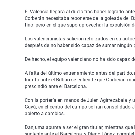
El Valencia llegará al duelo tras haber logrado ant
Corberán necesitaba reponerse de la goleada del Ba
fino, pero en el que supo aprovechar la expulsión 
Los valencianistas salieron reforzados en su autoe
después de no haber sido capaz de sumar ningún p
De hecho, el equipo valenciano no ha sido capaz d
A falta del último entrenamiento antes del partido,
triunfo ante el Bilbao se entiende que Corberán ma
prescindió ante el Barcelona.
Con la portería en manos de Julen Agirrezabala y u
Gayà; en el centro del campo se han consolidado J
abierto a cambios.
Danjuma apunta a ser el gran titular, mientras que
suplente ante el Barcelona, y Diego López, complet