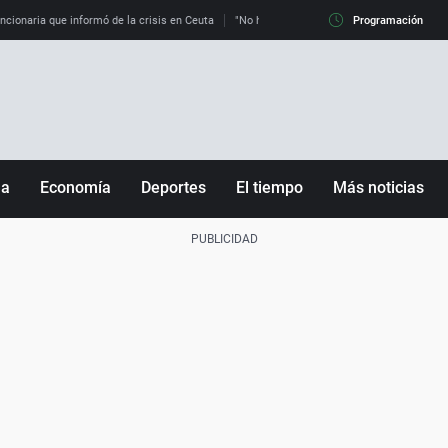
uncionaria que informó de la crisis en Ceuta
"No hay mafias, que no nos engañen": exper
Programación
ña
Economía
Deportes
El tiempo
Más noticias
Fútbol
Sociedad
Baloncesto
Mundo
Tenis
Salud
Motor
Cultura
Ciencia y Tecnología
adrid
Gastronomía
nciana
Medio ambiente