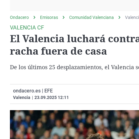
La rosa de los vientos
Caso
Extremadura
Gente viajera
Retornados
Galicia
Ondacero
Emisoras
Comunidad Valenciana
Valenc
Como el perro y el
Equipo de investigación
La Rioja
VALENCIA CF
gato
El Valencia luchará contr
Operación Viuda
Navarra
Negra
País Vasco
racha fuera de casa
De los últimos 25 desplazamientos, el Valencia só
ondacero.es | EFE
Valencia
|
23.09.2025 12:11