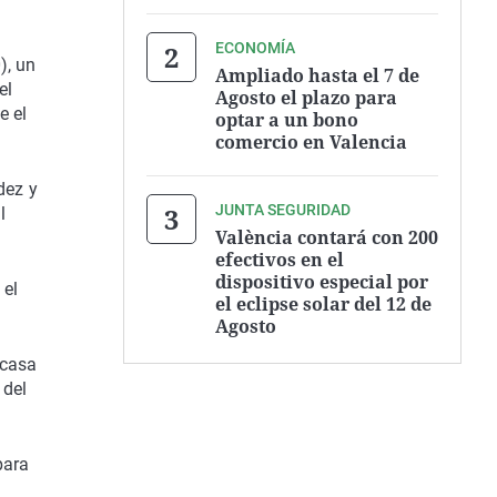
ECONOMÍA
), un
Ampliado hasta el 7 de
el
Agosto el plazo para
e el
optar a un bono
comercio en Valencia
dez y
JUNTA SEGURIDAD
l
València contará con 200
efectivos en el
dispositivo especial por
 el
el eclipse solar del 12 de
Agosto
 casa
 del
para