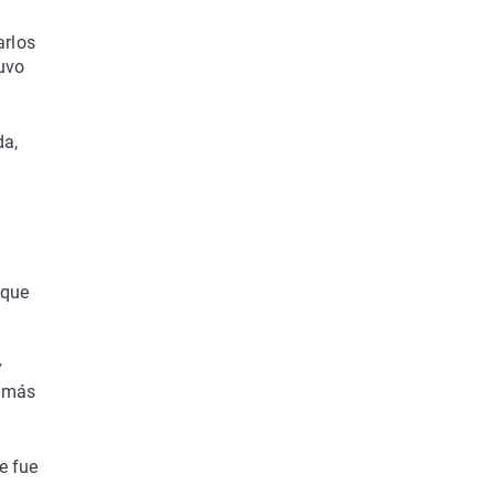
arlos
tuvo
da,
l
 que
y
á más
e fue