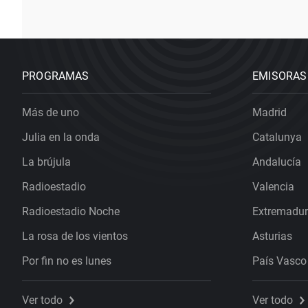
PROGRAMAS
EMISORAS
Más de uno
Madrid
Julia en la onda
Catalunya
La brújula
Andalucía
Radioestadio
Valencia
Radioestadio Noche
Extremadu
La rosa de los vientos
Asturias
Por fin no es lunes
País Vasco
Ver todo
Ver todo