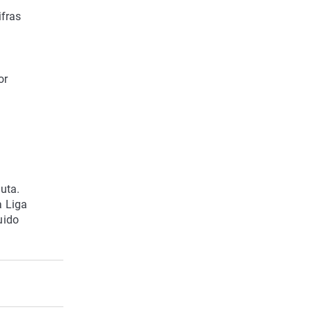
ifras
or
uta.
a Liga
uido