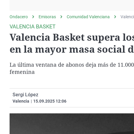
La rosa de los vientos
Caso
Extremadura
Gente viajera
Retornados
Galicia
Ondacero
Emisoras
Comunidad Valenciana
Valenc
Como el perro y el
Equipo de investigación
La Rioja
VALENCIA BASKET
gato
Valencia Basket supera lo
Operación Viuda
Navarra
Negra
País Vasco
en la mayor masa social d
La última ventana de abonos deja más de 11.000
femenina
Sergi López
Valencia
|
15.09.2025 12:06