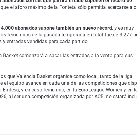
 abonados con las que partirá el club suponen el récord de
 que el aforo máximo de la Fonteta sólo permitía acercarse a c
de 4.000 abonados supone también un nuevo récord
, y es muy
tidos femeninos de la pasada temporada en total fue de 3.277 p
 y entradas vendidas para cada partido.
a Basket comenzará a sacar las entradas a la venta para sus
dos que Valencia Basket organice como local, tanto de la liga
que el equipo avance en cada una de las competiciones que disp
ga Endesa, y en caso femenino, en la EuroLeague Women y en l
26, al ser una competición organizada por ACB, no estará incl