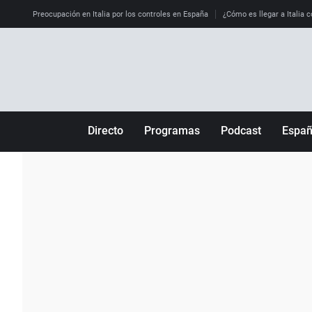
Preocupación en Italia por los controles en España
¿Cómo es llegar a Italia c
Directo
Programas
Podcast
Espa
Más de uno
Los Perseguidos
Andalucía
Por fin
Malas decisiones
Aragón
Julia en la onda
Expedientes del más allá
Baleares
La brújula
El viaje del Guernica
Cantabria
Radioestadio
Invisibles
Cataluña
Radioestadio noche
Prohibido morirse
Comunidad de M
El colegio invisible
Esto no ha pasado
Comunitat Vale