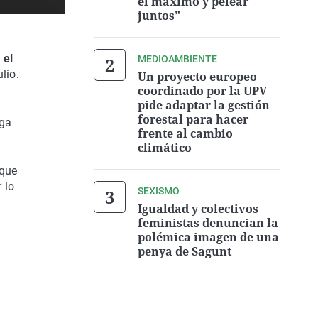
el máximo y pelear
juntos"
 el
MEDIOAMBIENTE
lio.
Un proyecto europeo
coordinado por la UPV
pide adaptar la gestión
forestal para hacer
iga
frente al cambio
climático
 que
 lo
SEXISMO
Igualdad y colectivos
feministas denuncian la
polémica imagen de una
penya de Sagunt