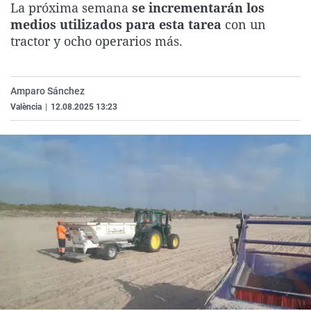
La próxima semana
se incrementarán los
La rosa de los vientos
Caso
Extremadura
Virales
medios utilizados para esta tarea
con un
Gente viajera
Retornados
Galicia
Televisión
tractor y ocho operarios más.
Como el perro y el gat
Equipo de investigaci
La Rioja
Elecciones
Operación Viuda Negr
Navarra
Amparo Sánchez
València
|
12.08.2025 13:23
País Vasco