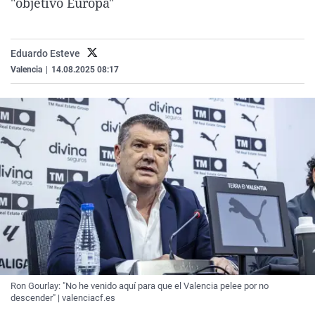
"objetivo Europa"
La rosa de los vientos
Caso
Extremadura
Virales
Gente viajera
Retornados
Galicia
Televisión
Eduardo Esteve
Como el perro y el gat
Equipo de investigaci
La Rioja
Elecciones
Valencia
|
14.08.2025 08:17
Operación Viuda Negr
Navarra
País Vasco
Ron Gourlay: "No he venido aquí para que el Valencia pelee por no
descender" | valenciacf.es