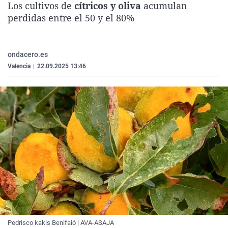
Los cultivos de
cítricos y oliva
acumulan
La rosa de los vientos
Caso
Extremadura
Virales
perdidas entre el 50 y el 80%
Gente viajera
Retornados
Galicia
Televisión
Como el perro y el gat
Equipo de investigaci
La Rioja
Elecciones
ondacero.es
Operación Viuda Negr
Navarra
Valencia
|
22.09.2025 13:46
País Vasco
Pedrisco kakis Benifaió | AVA-ASAJA