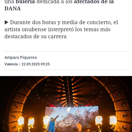
una
bulería
dedicada a los
afectados de la
La rosa de los vientos
Caso
Extremadura
Virales
DANA
Gente viajera
Retornados
Galicia
Televisión
▶️
Durante dos horas y media de concierto, el
Como el perro y el gat
Equipo de investigaci
La Rioja
Elecciones
artista onubense interpretó los temas más
destacados de su carrera
Operación Viuda Negr
Navarra
País Vasco
Amparo Piqueres
Valencia
|
22.09.2025 09:25