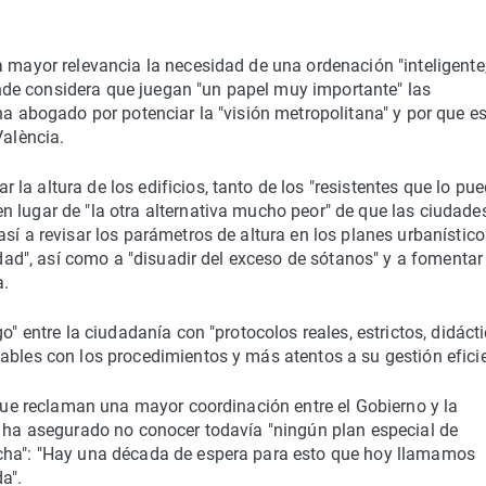
a mayor relevancia la necesidad de una ordenación "inteligente
 donde considera que juegan "un papel muy importante" las
ha abogado por potenciar la "visión metropolitana" y por que es
València.
a altura de los edificios, tanto de los "resistentes que lo pu
 lugar de "la otra alternativa mucho peor" de que las ciudade
sí a revisar los parámetros de altura en los planes urbanístico
idad", así como a "disuadir del exceso de sótanos" y a fomentar
a.
o" entre la ciudadanía con "protocolos reales, estrictos, didáct
ables con los procedimientos y más atentos a su gestión eficie
 que reclaman una mayor coordinación entre el Gobierno y la
e ha asegurado no conocer todavía "ningún plan especial de
rcha": "Hay una década de espera para esto que hoy llamamos
a".