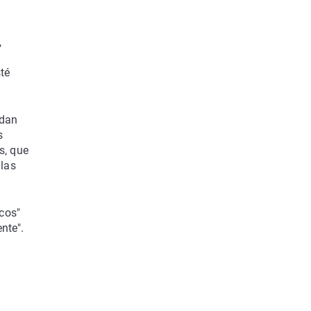
,
té
edan
s
s, que
 las
icos"
nte".