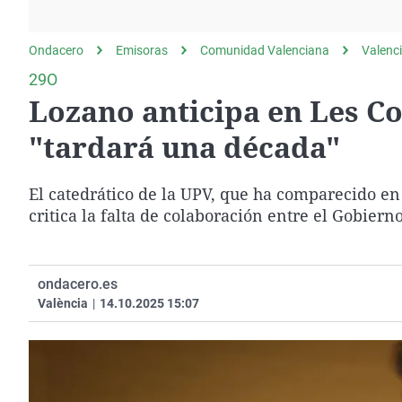
La rosa de los vientos
Caso
Extremadura
Gente viajera
Retornados
Galicia
Ondacero
Emisoras
Comunidad Valenciana
Valenc
Como el perro y el
Equipo de investigación
La Rioja
29O
gato
Lozano anticipa en Les Co
Operación Viuda
Navarra
Negra
País Vasco
"tardará una década"
El catedrático de la UPV, que ha comparecido en
critica la falta de colaboración entre el Gobierno
ondacero.es
València
|
14.10.2025 15:07