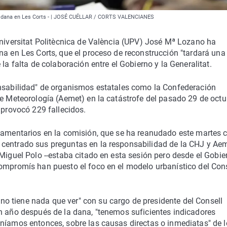
 la dana en Les Corts - | JOSÉ CUÉLLAR / CORTS VALENCIANES
Universitat Politècnica de València (UPV) José Mª Lozano ha
na en Les Corts, que el proceso de reconstrucción "tardará una
la falta de colaboración entre el Gobierno y la Generalitat.
onsabilidad" de organismos estatales como la Confederación
de Meteorología (Aemet) en la catástrofe del pasado 29 de octu
 provocó 229 fallecidos.
rlamentarios en la comisión, que se ha reanudado este martes 
centrado sus preguntas en la responsabilidad de la CHJ y Aem
 Miguel Polo --estaba citado en esta sesión pero desde el Gobie
Compromís han puesto el foco en el modelo urbanístico del Cons
 tiene nada que ver" con su cargo de presidente del Consell
un año después de la dana, "tenemos suficientes indicadores
eníamos entonces, sobre las causas directas o inmediatas" de l