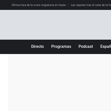
Última hora de la crisis migratoria en Ceuta
Las razones tras el cese de la f
Directo
Programas
Podcast
Espa
Más de uno
Los Perseguidos
Andalucía
Por fin
Malas decisiones
Aragón
Julia en la onda
Expedientes del más allá
Baleares
La brújula
El viaje del Guernica
Cantabria
Radioestadio
Invisibles
Cataluña
Radioestadio noche
Prohibido morirse
Comunidad de M
El colegio invisible
Esto no ha pasado
Comunitat Vale