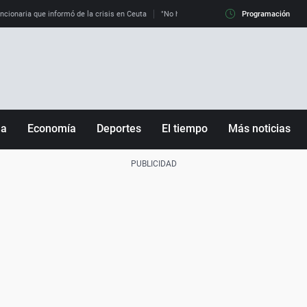
uncionaria que informó de la crisis en Ceuta
"No hay mafias, que no nos engañen": exper
Programación
ña
Economía
Deportes
El tiempo
Más noticias
Fútbol
Sociedad
Baloncesto
Mundo
Tenis
Salud
Motor
Cultura
Ciencia y Tecnología
adrid
Gastronomía
nciana
Medio ambiente