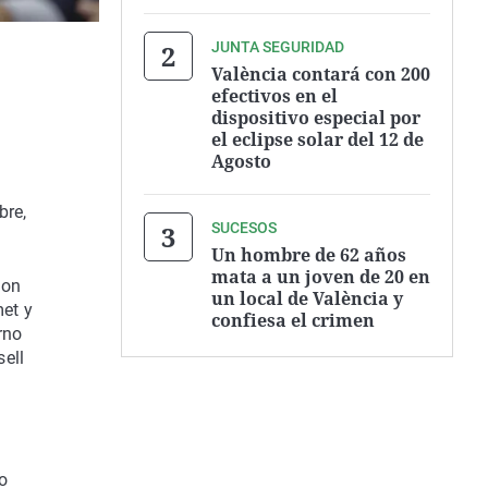
JUNTA SEGURIDAD
València contará con 200
efectivos en el
dispositivo especial por
el eclipse solar del 12 de
Agosto
bre,
SUCESOS
Un hombre de 62 años
mata a un joven de 20 en
con
un local de València y
et y
confiesa el crimen
rno
ell
o