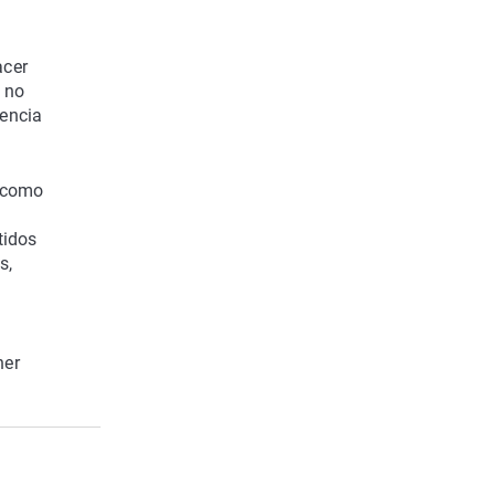
acer
o no
sencia
ó como
a
tidos
s,
ner