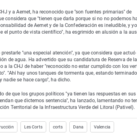
 CHJ y a Aemet, ha reconocido que "son fuentes primarias" de
ue considera que "tienen que darla porque si no no podemos h
onsabilidad de Aemet y de la Confederación es ineludible, y y
e el punto de vista científico", ha esgrimido en alusión a la au
o prestarle "una especial atención", ya que considera que actu
ción de agua. Ha advertido que su candidatura de Reserva de l
o a la CHJ de haber "reconocido no estar cumplido con los ver
o". "Ahí hay unos tanques de tormenta que, estando terminado
y nadie se hace cargo", ha dicho.
do de que los grupos políticos "ya tienen las respuestas en sus
tendan que dictemos sentencia", ha lanzado, lamentando no te
n Territorial de la Infraestructura Verde del Litoral (Pativel).
rucción
Les Corts
corts
Dana
Valencia