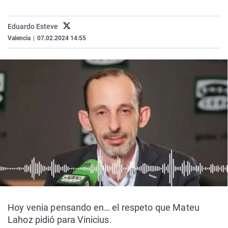
La rosa de los vientos
Caso
Extremadura
Virales
Gente viajera
Retornados
Galicia
Televisión
Eduardo Esteve
Valencia
|
07.02.2024 14:55
Como el perro y el gat
Equipo de investigaci
La Rioja
Elecciones
Operación Viuda Negr
Navarra
País Vasco
Hoy venia pensando en… el respeto que Mateu
Lahoz pidió para Vinicius.