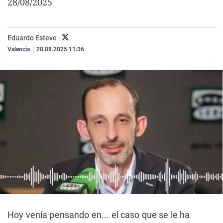
28/08/2025
La rosa de los vientos
Caso
Extremadura
Virales
Gente viajera
Retornados
Galicia
Televisión
Eduardo Esteve
Como el perro y el gat
Equipo de investigaci
La Rioja
Elecciones
Valencia
|
28.08.2025 11:36
Operación Viuda Negr
Navarra
País Vasco
Hoy venía pensando en... el caso que se le ha