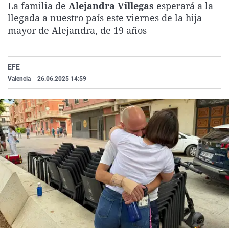
La familia de
Alejandra Villegas
esperará a la
La rosa de los vientos
Caso
Extremadura
Virales
llegada a nuestro país este viernes de la hija
Gente viajera
Retornados
Galicia
Televisión
mayor de Alejandra, de 19 años
Como el perro y el gat
Equipo de investigaci
La Rioja
Elecciones
Operación Viuda Negr
Navarra
EFE
Valencia
|
26.06.2025 14:59
País Vasco