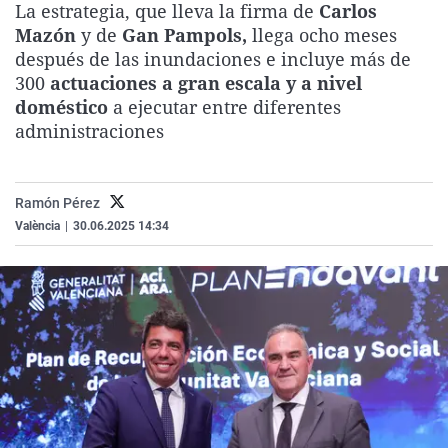
La estrategia, que lleva la firma de
Carlos
La rosa de los vientos
Caso
Extremadura
Virales
Mazón
y de
Gan Pampols,
llega ocho meses
Gente viajera
Retornados
Galicia
Televisión
después de las inundaciones e incluye más de
300
actuaciones a gran escala y a nivel
Como el perro y el gat
Equipo de investigaci
La Rioja
Elecciones
doméstico
a ejecutar entre diferentes
Operación Viuda Negr
Navarra
administraciones
País Vasco
Ramón Pérez
València
|
30.06.2025 14:34