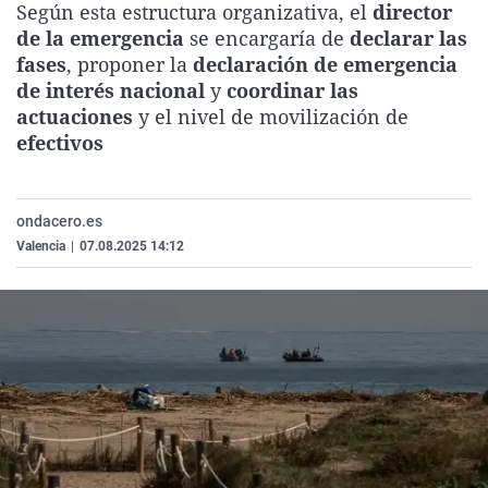
Según esta estructura organizativa, el
director
La rosa de los vientos
Caso
Extremadura
Virales
de la emergencia
se encargaría de
declarar las
Gente viajera
Retornados
Galicia
Televisión
fases
, proponer la
declaración de emergencia
de interés nacional
y
coordinar las
Como el perro y el gat
Equipo de investigaci
La Rioja
Elecciones
actuaciones
y el nivel de movilización de
Operación Viuda Negr
Navarra
efectivos
País Vasco
ondacero.es
Valencia
|
07.08.2025 14:12