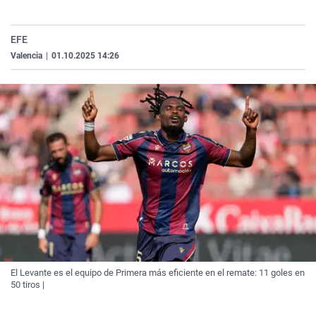
La rosa de los vientos
Caso
Extremadura
Virales
Gente viajera
Retornados
Galicia
Televisión
EFE
Valencia
|
01.10.2025 14:26
Como el perro y el gat
Equipo de investigaci
La Rioja
Elecciones
Operación Viuda Negr
Navarra
País Vasco
El Levante es el equipo de Primera más eficiente en el remate: 11 goles en
50 tiros |