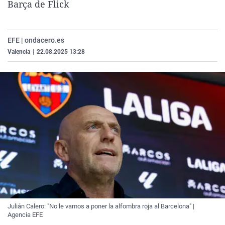
Barça de Flick
La rosa de los vientos
Caso
Extremadura
Virales
Gente viajera
Retornados
Galicia
Televisión
EFE | ondacero.es
Como el perro y el gat
Equipo de investigaci
La Rioja
Elecciones
Valencia
|
22.08.2025 13:28
Operación Viuda Negr
Navarra
País Vasco
Julián Calero: "No le vamos a poner la alfombra roja al Barcelona" |
Agencia EFE