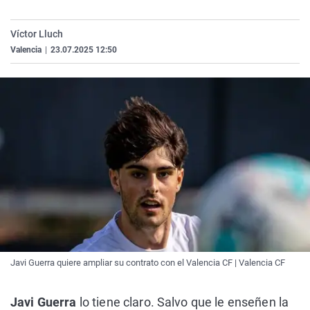
La rosa de los vientos
Caso
Extremadura
Virales
Víctor Lluch
Gente viajera
Retornados
Galicia
Televisión
Valencia
|
23.07.2025 12:50
Como el perro y el gat
Equipo de investigaci
La Rioja
Elecciones
Operación Viuda Negr
Navarra
País Vasco
Javi Guerra quiere ampliar su contrato con el Valencia CF | Valencia CF
Javi Guerra
lo tiene claro. Salvo que le enseñen la