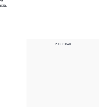
er
cia,