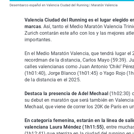
Desembarco español en Valencia Ciudad del Running | Maratón Valencia
Valencia Ciudad del Running es el lugar elegido en
marcas
. Así, tanto el Medio Maratón Valencia Tri
Zurich contarán este año con los y las mejores at
importantes.
En el Medio Maratón Valencia, que tendrá lugar el 26
recordman de la distancia, Carlos Mayo (59:39). J
calles valencianas como Juan Antonio ‘Chiki’ Pére
(1h01:40), Jorge Blanco (1h01:45) o Yago Rojo (
de la distancia en el 2025.
Destaca la presencia de Adel Mechaal
(1h02:30) o
su debut en maratón que será también en Valencia e
Mechaal, que viene de correr los 20K de París en u
En categoría femenina, estarán en la línea de sali
valenciana Laura Méndez (1h11:55)
, entre mucha
(1h12:41) que aterriza en la ciudad del running en