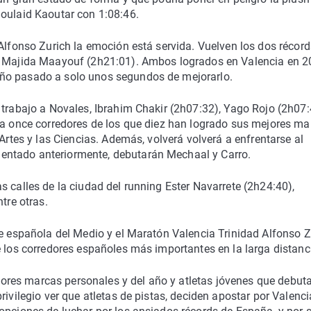
Boulaid Kaoutar con 1:08:46.
 Alfonso Zurich la emoción está servida. Vuelven los dos récord
 y Majida Maayouf (2h21:01). Ambos logrados en Valencia en 2
ño pasado a solo unos segundos de mejorarlo.
 trabajo a Novales, Ibrahim Chakir (2h07:32), Yago Rojo (2h07:
sta once corredores de los que diez han logrado sus mejores ma
 Artes y las Ciencias. Además, volverá volverá a enfrentarse al
entado anteriormente, debutarán Mechaal y Carro.
s calles de la ciudad del running Ester Navarrete (2h24:40),
tre otras.
te española del Medio y el Maratón Valencia Trinidad Alfonso Z
e los corredores españoles más importantes en la larga distanci
res marcas personales y del año y atletas jóvenes que debut
rivilegio ver que atletas de pistas, deciden apostar por Valenci