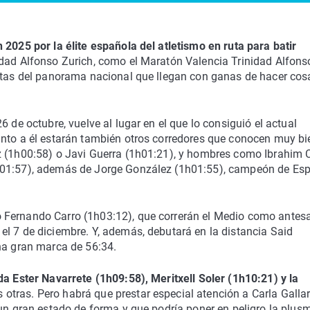
 2025 por la élite española del atletismo en ruta para batir
nidad Alfonso Zurich, como el Maratón Valencia Trinidad Alfons
letas del panorama nacional que llegan con ganas de hacer cos
 de octubre, vuelve al lugar en el que lo consiguió el actual
unto a él estarán también otros corredores que conocen muy bi
z (1h00:58) o Javi Guerra (1h01:21), y hombres como Ibrahim 
1h01:57), además de Jorge González (1h01:55), campeón de Es
 Fernando Carro (1h03:12), que correrán el Medio como antesa
l 7 de diciembre. Y, además, debutará en la distancia Said
na gran marca de 56:34.
da Ester Navarrete (1h09:58), Meritxell Soler (1h10:21) y la
s otras. Pero habrá que prestar especial atención a Carla Galla
 un gran estado de forma y que podría poner en peligro la plus