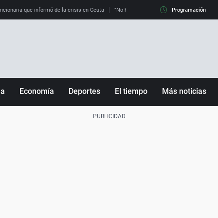
uncionaria que informó de la crisis en Ceuta
"No hay mafias, que no nos engañen": exper
Programación
ña
Economía
Deportes
El tiempo
Más noticias
Fútbol
Sociedad
Baloncesto
Mundo
Tenis
Salud
Motor
Cultura
Ciencia y Tecnología
adrid
Gastronomía
nciana
Medio ambiente