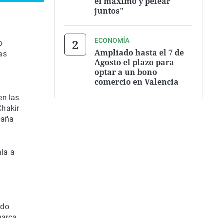
el máximo y pelear
juntos"
ECONOMÍA
o
Ampliado hasta el 7 de
as
Agosto el plazo para
optar a un bono
comercio en Valencia
en las
Chakir
paña
la a
rdo
marca