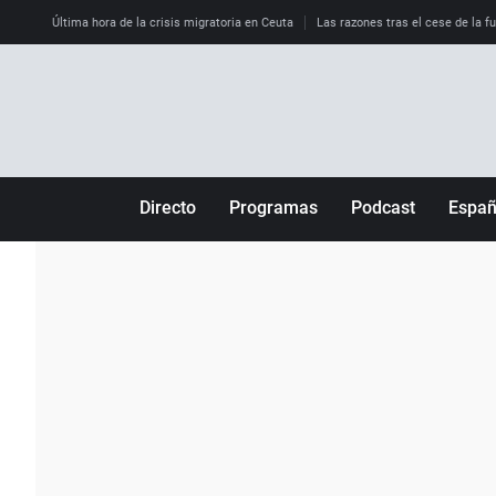
Última hora de la crisis migratoria en Ceuta
Las razones tras el cese de la f
Directo
Programas
Podcast
Espa
Más de uno
Los Perseguidos
Andalucía
Por fin
Malas decisiones
Aragón
Julia en la onda
Expedientes del más allá
Baleares
La brújula
El viaje del Guernica
Cantabria
Radioestadio
Invisibles
Cataluña
Radioestadio noche
Prohibido morirse
Comunidad de M
El colegio invisible
Esto no ha pasado
Comunitat Vale