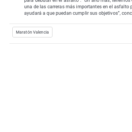
para debutar en el asfalto”. “Un año más, tenemos 
una de las carreras más importantes en el asfalto p
ayudará a que puedan cumplir sus objetivos”, conc
Maratón Valencia