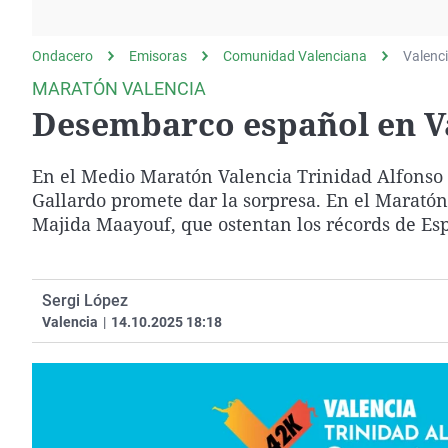
La rosa de los vientos
Caso
Extremadura
Gente viajera
Retornados
Galicia
Ondacero
Emisoras
Comunidad Valenciana
Valenc
Como el perro y el
Equipo de investigación
La Rioja
MARATÓN VALENCIA
gato
Desembarco español en V
Operación Viuda
Navarra
Negra
País Vasco
En el Medio Maratón Valencia Trinidad Alfonso 
Gallardo promete dar la sorpresa. En el Maratón
Majida Maayouf, que ostentan los récords de Esp
Sergi López
Valencia
|
14.10.2025 18:18