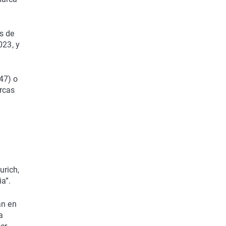
s de
023, y
47) o
rcas
urich,
a”.
an en
a