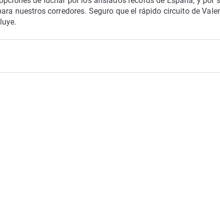
opciones de luchar por los ansiados récords de España, y por s
ara nuestros corredores. Seguro que el rápido circuito de Valen
luye.