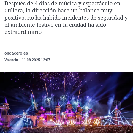
Después de 4 días de música y espectáculo en
La rosa de los vientos
Caso
Extremadura
Virales
Cullera, la dirección hace un balance muy
Gente viajera
Retornados
Galicia
Televisión
positivo: no ha habido incidentes de seguridad y
el ambiente festivo en la ciudad ha sido
Como el perro y el gat
Equipo de investigaci
La Rioja
Elecciones
extraordinario
Operación Viuda Negr
Navarra
País Vasco
ondacero.es
Valencia
|
11.08.2025 12:07