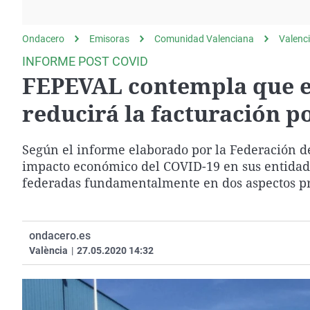
La rosa de los vientos
Caso
Extremadura
Gente viajera
Retornados
Galicia
Ondacero
Emisoras
Comunidad Valenciana
Valenc
Como el perro y el
Equipo de investigación
La Rioja
INFORME POST COVID
gato
FEPEVAL contempla que e
Operación Viuda
Navarra
Negra
País Vasco
reducirá la facturación p
Según el informe elaborado por la Federación d
impacto económico del COVID-19 en sus entidade
federadas fundamentalmente en dos aspectos pri
ondacero.es
València
|
27.05.2020 14:32