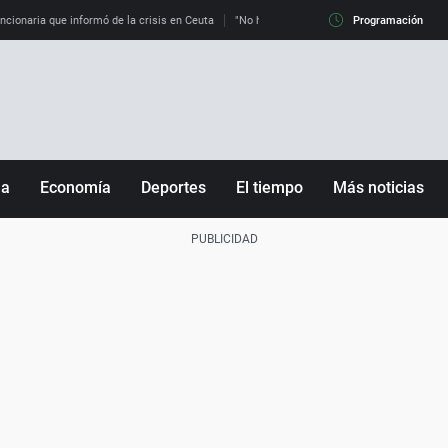
uncionaria que informó de la crisis en Ceuta
"No hay mafias, que no nos engañen": exper
Programación
ña
Economía
Deportes
El tiempo
Más noticias
Fútbol
Sociedad
Baloncesto
Mundo
Tenis
Salud
Motor
Cultura
Ciencia y Tecnología
adrid
Gastronomía
nciana
Medio ambiente