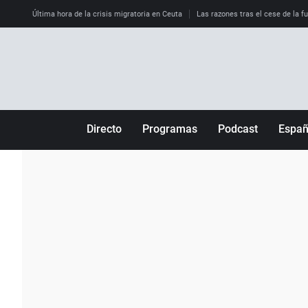
Última hora de la crisis migratoria en Ceuta
Las razones tras el cese de la f
Directo
Programas
Podcast
Espa
Más de uno
Los Perseguidos
Andalucía
Por fin
Malas decisiones
Aragón
Julia en la onda
Expedientes del más allá
Baleares
La brújula
El viaje del Guernica
Cantabria
Radioestadio
Invisibles
Cataluña
Radioestadio noche
Prohibido morirse
Comunidad de M
El colegio invisible
Esto no ha pasado
Comunitat Vale