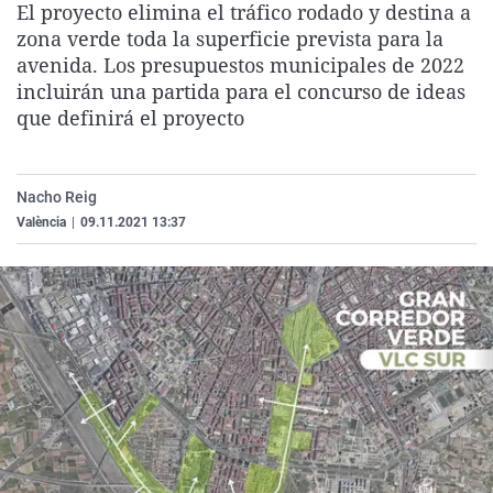
El proyecto elimina el tráfico rodado y destina a
La rosa de los vientos
Caso
Extremadura
Virales
zona verde toda la superficie prevista para la
Gente viajera
Retornados
Galicia
Televisión
avenida. Los presupuestos municipales de 2022
incluirán una partida para el concurso de ideas
Como el perro y el gat
Equipo de investigaci
La Rioja
Elecciones
que definirá el proyecto
Operación Viuda Negr
Navarra
País Vasco
Nacho Reig
València
|
09.11.2021 13:37