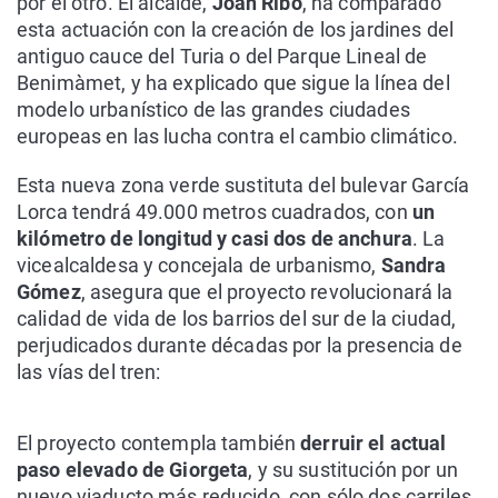
por el otro. El alcalde,
Joan Ribó
, ha comparado
esta actuación con la creación de los jardines del
antiguo cauce del Turia o del Parque Lineal de
Benimàmet, y ha explicado que sigue la línea del
modelo urbanístico de las grandes ciudades
europeas en las lucha contra el cambio climático.
Esta nueva zona verde sustituta del bulevar García
Lorca tendrá 49.000 metros cuadrados, con
un
kilómetro de longitud y casi dos de anchura
. La
vicealcaldesa y concejala de urbanismo,
Sandra
Gómez
, asegura que el proyecto revolucionará la
calidad de vida de los barrios del sur de la ciudad,
perjudicados durante décadas por la presencia de
las vías del tren:
El proyecto contempla también
derruir el actual
paso elevado de Giorgeta
, y su sustitución por un
nuevo viaducto más reducido, con sólo dos carriles