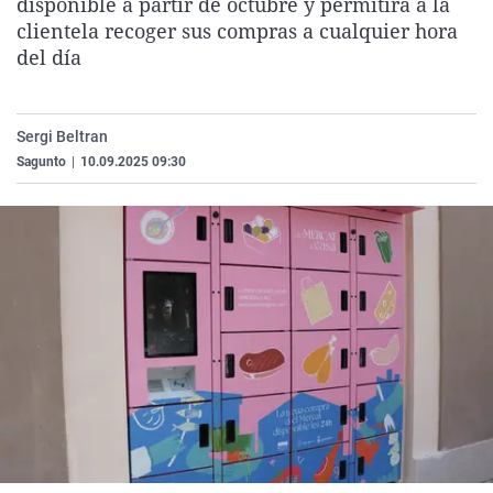
disponible a partir de octubre y
permitirá a la
La rosa de los vientos
Caso
Extremadura
Virales
clientela recoger sus compras a cualquier hora
del día
Gente viajera
Retornados
Galicia
Televisión
Como el perro y el gat
Equipo de investigaci
La Rioja
Elecciones
Operación Viuda Negr
Navarra
Sergi Beltran
Sagunto
|
10.09.2025 09:30
País Vasco