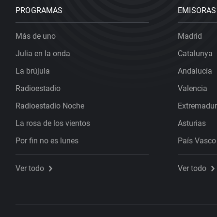
PROGRAMAS
EMISORAS
Más de uno
Madrid
Julia en la onda
Catalunya
La brújula
Andalucía
Radioestadio
Valencia
Radioestadio Noche
Extremadu
La rosa de los vientos
Asturias
Por fin no es lunes
País Vasco
Ver todo
Ver todo