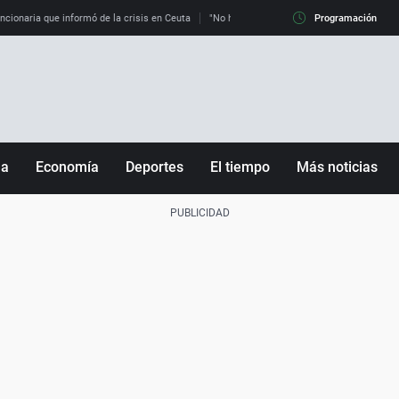
uncionaria que informó de la crisis en Ceuta
"No hay mafias, que no nos engañen": exper
Programación
ña
Economía
Deportes
El tiempo
Más noticias
Fútbol
Sociedad
Baloncesto
Mundo
Tenis
Salud
Motor
Cultura
Ciencia y Tecnología
adrid
Gastronomía
nciana
Medio ambiente