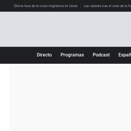
Última hora de la crisis migratoria en Ceuta
Las razones tras el cese de la f
Directo
Programas
Podcast
Espa
Más de uno
Los Perseguidos
Andalucía
Por fin
Malas decisiones
Aragón
Julia en la onda
Expedientes del más allá
Baleares
La brújula
El viaje del Guernica
Cantabria
Radioestadio
Invisibles
Cataluña
Radioestadio noche
Prohibido morirse
Comunidad de M
El colegio invisible
Esto no ha pasado
Comunitat Vale