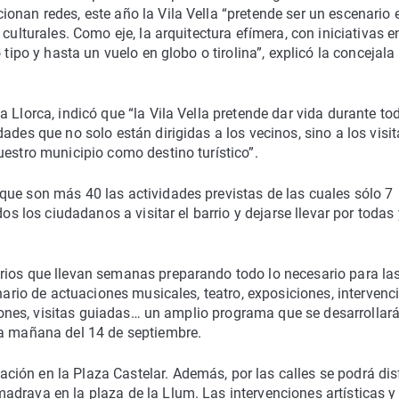
onan redes, este año la Vila Vella “pretende ser un escenario e
culturales. Como eje, la arquitectura efímera, con iniciativas e
 tipo y hasta un vuelo en globo o tirolina”, explicó la concejala
 Llorca, indicó que “la Vila Vella pretende dar vida durante tod
ades que no solo están dirigidas a los vecinos, sino a los visi
uestro municipio como destino turístico”.
que son más 40 las actividades previstas de las cuales sólo 7
os los ciudadanos a visitar el barrio y dejarse llevar por todas 
rios que llevan semanas preparando todo lo necesario para la
enario de actuaciones musicales, teatro, exposiciones, intervenc
aciones, visitas guiadas… un amplio programa que se desarrollará
la mañana del 14 de septiembre.
ión en la Plaza Castelar. Además, por las calles se podrá dis
drava en la plaza de la Llum. Las intervenciones artísticas y