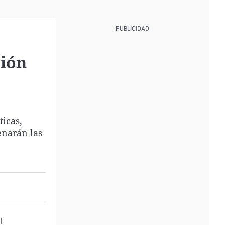
sión
ticas,
lenarán las
l