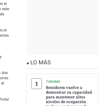
n el
n este
 de
o el
tantes
y
LO MÁS
s dos
iones
TURISMO
 el
Benidorm vuelve a
demostrar su capacidad
para mantener altos
frutar
niveles de ocupación