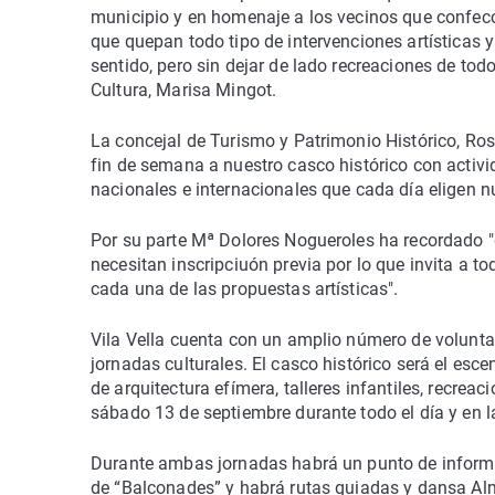
municipio y en homenaje a los vecinos que confecci
que quepan todo tipo de intervenciones artísticas y 
sentido, pero sin dejar de lado recreaciones de todo
Cultura, Marisa Mingot.
La concejal de Turismo y Patrimonio Histórico, Rosa
fin de semana a nuestro casco histórico con activid
nacionales e internacionales que cada día eligen n
Por su parte Mª Dolores Nogueroles ha recordado "
necesitan inscripciuón previa por lo que invita a tod
cada una de las propuestas artísticas".
Vila Vella cuenta con un amplio número de volunta
jornadas culturales. El casco histórico será el esc
de arquitectura efímera, talleres infantiles, recre
sábado 13 de septiembre durante todo el día y en 
Durante ambas jornadas habrá un punto de informac
de “Balconades” y habrá rutas guiadas y dansa Alma