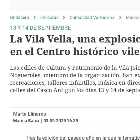
La rosa de los vientos
Caso
Extremadura
Gente viajera
Retornados
Galicia
Ondacero
Emisoras
Comunidad Valenciana
Marina
Como el perro y el
Equipo de investigación
La Rioja
13 Y 14 DE SEPTIEMBRE
gato
La Vila Vella, una explosi
Operación Viuda
Navarra
Negra
País Vasco
en el Centro histórico vil
Las ediles de Cultura y Patrimonio de la Vila Jo
Nogueroles, miembro de la organización, han expl
recreaciones, talleres infantiles, música en direc
calles del Casco Antiguo los días 13 y 14 de sep
Marta Llinares
Marina Baixa
|
03.09.2025 16:39
Tras la edición del pasado año en la que la temáti