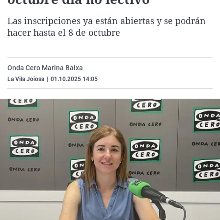
La rosa de los vientos
Caso
Extremadura
Virales
Las inscripciones ya están abiertas y se podrán
Gente viajera
Retornados
Galicia
Televisión
hacer hasta el 8 de octubre
Como el perro y el gat
Equipo de investigaci
La Rioja
Elecciones
Operación Viuda Negr
Navarra
Onda Cero Marina Baixa
País Vasco
La Vila Joiosa
|
01.10.2025 14:05