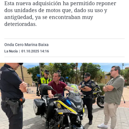
Esta nueva adquisición ha permitido reponer
La rosa de los vientos
Caso
Extremadura
Virales
dos unidades de motos que, dado su uso y
Gente viajera
Retornados
Galicia
Televisión
antigüedad, ya se encontraban muy
deterioradas.
Como el perro y el gat
Equipo de investigaci
La Rioja
Elecciones
Operación Viuda Negr
Navarra
Onda Cero Marina Baixa
País Vasco
La Nucía
|
01.10.2025 14:16