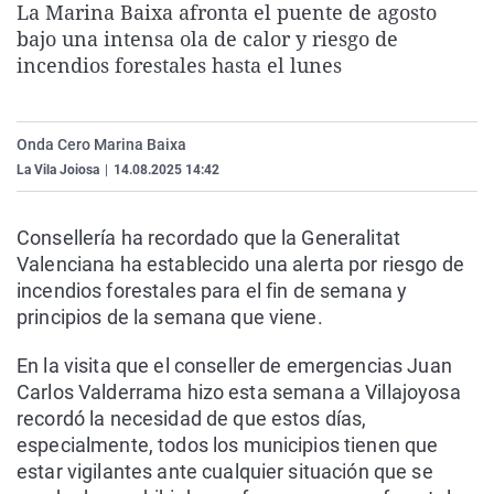
La Marina Baixa afronta el puente de agosto
La rosa de los vientos
Caso
Extremadura
Virales
bajo una intensa ola de calor y riesgo de
Gente viajera
Retornados
Galicia
Televisión
incendios forestales hasta el lunes
Como el perro y el gat
Equipo de investigaci
La Rioja
Elecciones
Operación Viuda Negr
Navarra
Onda Cero Marina Baixa
La Vila Joiosa
|
14.08.2025 14:42
País Vasco
Consellería ha recordado que la Generalitat
Valenciana ha establecido una alerta por riesgo de
incendios forestales para el fin de semana y
principios de la semana que viene.
En la visita que el conseller de emergencias Juan
Carlos Valderrama hizo esta semana a Villajoyosa
recordó la necesidad de que estos días,
especialmente, todos los municipios tienen que
estar vigilantes ante cualquier situación que se