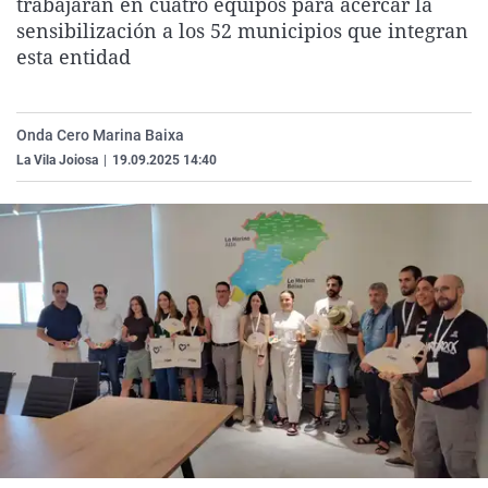
trabajarán en cuatro equipos para acercar la
La rosa de los vientos
Caso
Extremadura
Virales
sensibilización a los 52 municipios que integran
esta entidad
Gente viajera
Retornados
Galicia
Televisión
Como el perro y el gat
Equipo de investigaci
La Rioja
Elecciones
Operación Viuda Negr
Navarra
Onda Cero Marina Baixa
La Vila Joiosa
|
19.09.2025 14:40
País Vasco