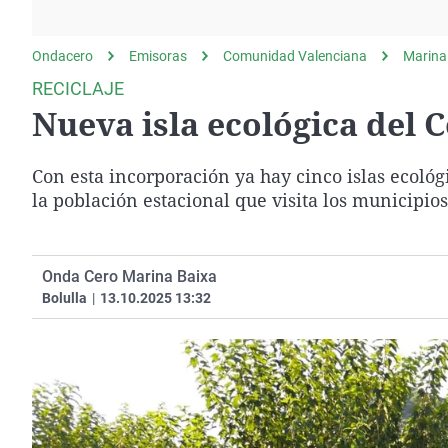
La rosa de los vientos
Caso
Extremadura
Gente viajera
Retornados
Galicia
Ondacero
Emisoras
Comunidad Valenciana
Marina
Como el perro y el
Equipo de investigación
La Rioja
RECICLAJE
gato
Nueva isla ecológica del 
Operación Viuda
Navarra
Negra
País Vasco
Con esta incorporación ya hay cinco islas ecológ
la población estacional que visita los municipios
Onda Cero Marina Baixa
Bolulla
|
13.10.2025 13:32