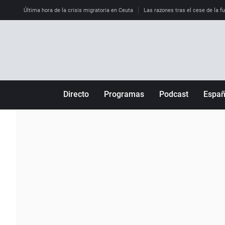
Última hora de la crisis migratoria en Ceuta
Las razones tras el cese de la f
Directo
Programas
Podcast
Espa
Más de uno
Los Perseguidos
Andalucía
Por fin
Malas decisiones
Aragón
Julia en la onda
Expedientes del más allá
Baleares
La brújula
El viaje del Guernica
Cantabria
Radioestadio
Invisibles
Cataluña
Radioestadio noche
Prohibido morirse
Comunidad de M
El colegio invisible
Esto no ha pasado
Comunitat Vale