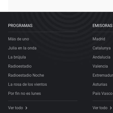
PROGRAMAS
EMISORAS
Más de uno
Madrid
Julia en la onda
Catalunya
La brújula
Andalucía
Radioestadio
Valencia
Radioestadio Noche
Extremadu
La rosa de los vientos
Asturias
Por fin no es lunes
País Vasco
Ver todo
Ver todo