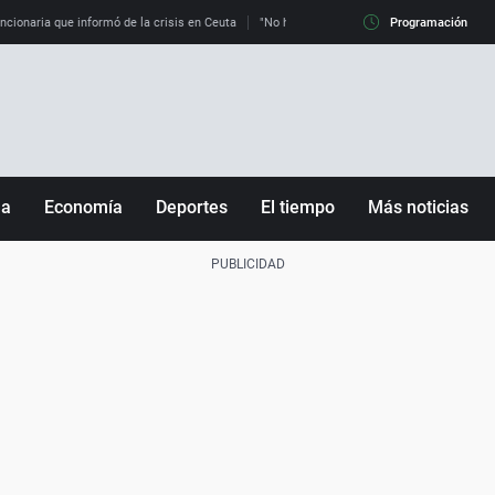
uncionaria que informó de la crisis en Ceuta
"No hay mafias, que no nos engañen": exper
Programación
ña
Economía
Deportes
El tiempo
Más noticias
Fútbol
Sociedad
Baloncesto
Mundo
Tenis
Salud
Motor
Cultura
Ciencia y Tecnología
adrid
Gastronomía
nciana
Medio ambiente