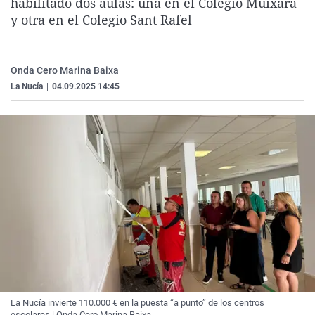
habilitado dos aulas: una en el Colegio Muixara
La rosa de los vientos
Caso
Extremadura
Virales
y otra en el Colegio Sant Rafel
Gente viajera
Retornados
Galicia
Televisión
Como el perro y el gat
Equipo de investigaci
La Rioja
Elecciones
Onda Cero Marina Baixa
Operación Viuda Negr
Navarra
La Nucía
|
04.09.2025 14:45
País Vasco
La Nucía invierte 110.000 € en la puesta “a punto” de los centros
escolares | Onda Cero Marina Baixa