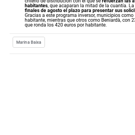
criterio de distribución con el que se
refuerzan las 
habitantes
, que acaparan la mitad de la cuantía. L
finales de agosto el plazo para presentar sus solic
Gracias a este programa inversor, municipios como
habitante
, mientras que otros como
Beniardà
, con 2
que ronda los
420
euros por habitante
.
Marina Baixa