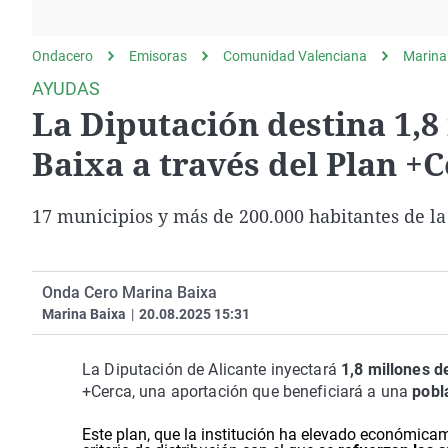
La rosa de los vientos
Caso
Extremadura
Gente viajera
Retornados
Galicia
Ondacero
Emisoras
Comunidad Valenciana
Marina
Como el perro y el
Equipo de investigación
La Rioja
AYUDAS
gato
La Diputación destina 1,8
Operación Viuda
Navarra
Negra
País Vasco
Baixa a través del Plan +
17 municipios y más de 200.000 habitantes de la
Onda Cero Marina Baixa
Marina Baixa
|
20.08.2025 15:31
La Diputación de Alicante inyectará
1,8 millones d
+Cerca, una aportación que beneficiará a una
pobl
Este plan, que la institución ha elevado económicam