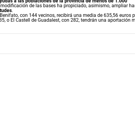
ayudas a las poblaciones de la provincia de menos de 1.000
a modificación de las bases ha propiciado, asimismo, ampliar ha
itudes
.
Benifato
, con 144 vecinos, recibirá una media de
635,56 euros p
35, o
El Castell de Guadalest
, con 282, tendrán una aportación 