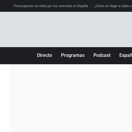
Preocupación en Italia por los controles en España
¿Cómo es llegar a Italia c
Directo
Programas
Podcast
Espa
Más de uno
Los Perseguidos
Andalucía
Por fin
Malas decisiones
Aragón
Julia en la onda
Expedientes del más allá
Baleares
La brújula
El viaje del Guernica
Cantabria
Radioestadio
Invisibles
Cataluña
Radioestadio noche
Prohibido morirse
Comunidad de M
El colegio invisible
Esto no ha pasado
Comunitat Vale