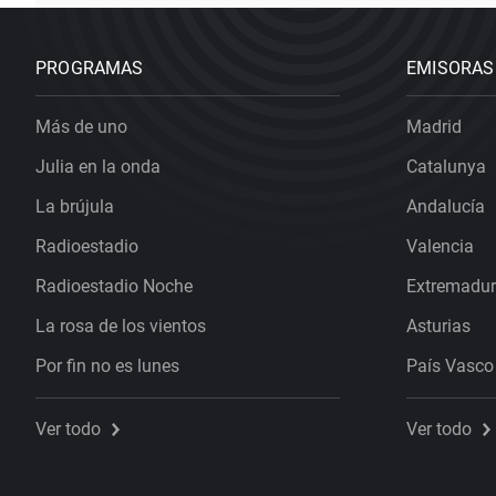
PROGRAMAS
EMISORAS
Más de uno
Madrid
Julia en la onda
Catalunya
La brújula
Andalucía
Radioestadio
Valencia
Radioestadio Noche
Extremadu
La rosa de los vientos
Asturias
Por fin no es lunes
País Vasco
Ver todo
Ver todo