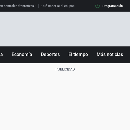
on controles fronterizos?
Qué hacer si el eclipse me pilla conduciendo
Programación
Qué tiempo 
ña
Economía
Deportes
El tiempo
Más noticias
Fútbol
Sociedad
Baloncesto
Mundo
Tenis
Salud
Motor
Cultura
Ciencia y Tecnología
adrid
Gastronomía
nciana
Medio ambiente