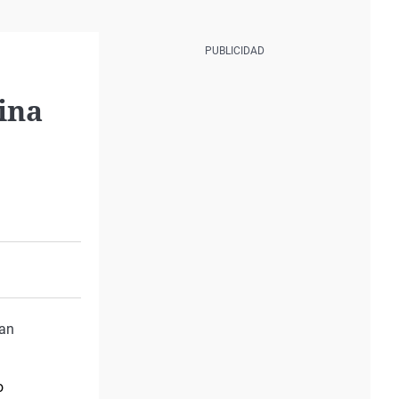
ina
lan
o