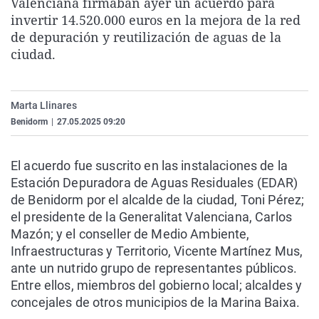
Valenciana firmaban ayer un acuerdo para
La rosa de los vientos
Caso
Extremadura
Virales
invertir 14.520.000 euros en la mejora de la red
de depuración y reutilización de aguas de la
Gente viajera
Retornados
Galicia
Televisión
ciudad.
Como el perro y el gat
Equipo de investigaci
La Rioja
Elecciones
Operación Viuda Negr
Navarra
Marta Llinares
País Vasco
Benidorm
|
27.05.2025 09:20
El acuerdo fue suscrito en las instalaciones de la
Estación Depuradora de Aguas Residuales (EDAR)
de Benidorm por el alcalde de la ciudad, Toni Pérez;
el presidente de la Generalitat Valenciana, Carlos
Mazón; y el conseller de Medio Ambiente,
Infraestructuras y Territorio, Vicente Martínez Mus,
ante un nutrido grupo de representantes públicos.
Entre ellos, miembros del gobierno local; alcaldes y
concejales de otros municipios de la Marina Baixa.