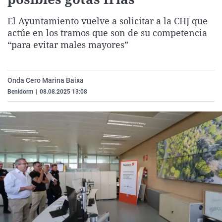
La rosa de los vientos
Caso
Extremadura
Virales
El Ayuntamiento vuelve a solicitar a la CHJ que
Gente viajera
Retornados
Galicia
Televisión
actúe en los tramos que son de su competencia
Como el perro y el gat
Equipo de investigaci
La Rioja
Elecciones
“para evitar males mayores”
Operación Viuda Negr
Navarra
País Vasco
Onda Cero Marina Baixa
Benidorm
|
08.08.2025 13:08