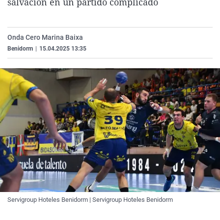
salvación en un partido complicado
La rosa de los vientos
Caso
Extremadura
Virales
Gente viajera
Retornados
Galicia
Televisión
Onda Cero Marina Baixa
Como el perro y el gat
Equipo de investigaci
La Rioja
Elecciones
Benidorm
|
15.04.2025 13:35
Operación Viuda Negr
Navarra
País Vasco
Servigroup Hoteles Benidorm | Servigroup Hoteles Benidorm