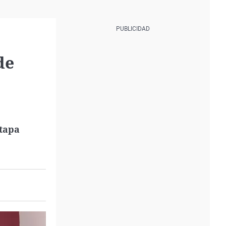
de
etapa