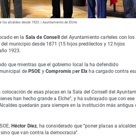
de los alcaldes desde 1923. | Ayuntamiento de Elche
ocado en la
Sala de Consell
del Ayuntamiento carteles con los
s
del municipio desde 1871 (15 hijos predilectos y 12 hijos
 año 1923.
modo que mientras que el gobierno local la ha defendido
 municipal de
PSOE
y
Compromís
p
er Elx
ha cargado contra es
la colocación de esas placas en la Sala del Consell del Ayunta
quienes han hecho grande a Elche”, y ha subrayado que con ese
 Alcaldes quedarán para siempre en la institución más antigua 
PSOE,
Héctor Díez
, ha considerado que “poner placas a alcalde
 sino que van contra la democracia”.