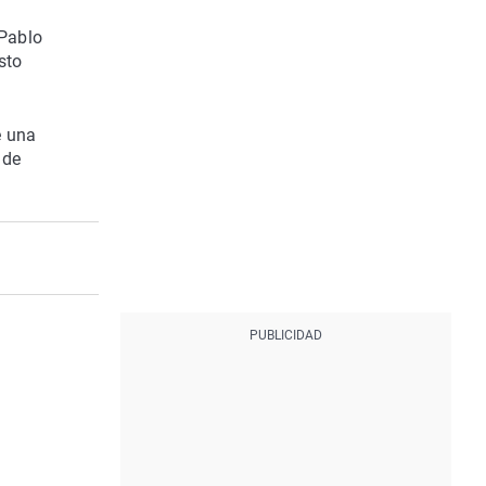
 Pablo
sto
e una
 de