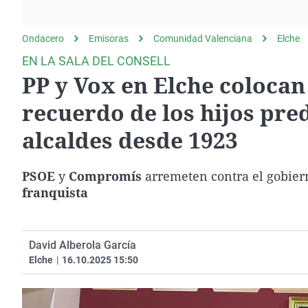
La rosa de los vientos
Caso
Extremadura
Gente viajera
Retornados
Galicia
Ondacero
Emisoras
Comunidad Valenciana
Elche
Como el perro y el
Equipo de investigación
La Rioja
EN LA SALA DEL CONSELL
gato
PP y Vox en Elche colocan
Operación Viuda
Navarra
Negra
País Vasco
recuerdo de los hijos pred
alcaldes desde 1923
PSOE
y
Compromís
arremeten contra el gobiern
franquista
David Alberola García
Elche
|
16.10.2025 15:50