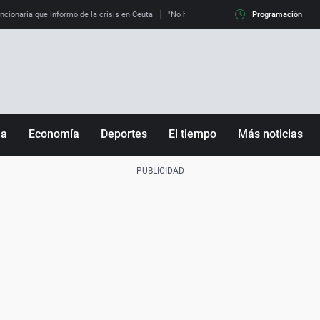
uncionaria que informó de la crisis en Ceuta
"No hay mafias, que no nos engañen": exper
Programación
ña
Economía
Deportes
El tiempo
Más noticias
Fútbol
Sociedad
Baloncesto
Mundo
Tenis
Salud
Motor
Cultura
Ciencia y Tecnología
adrid
Gastronomía
nciana
Medio ambiente