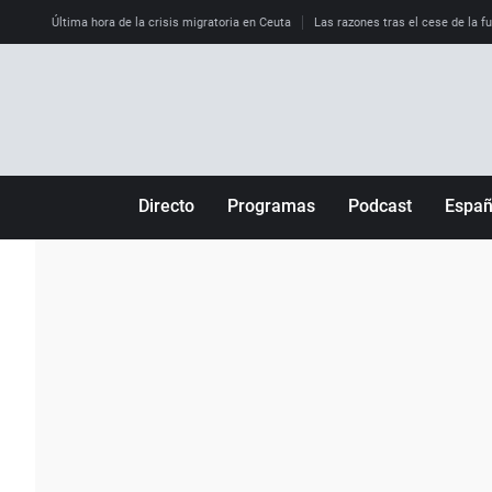
Última hora de la crisis migratoria en Ceuta
Las razones tras el cese de la f
Directo
Programas
Podcast
Espa
Más de uno
Los Perseguidos
Andalucía
Por fin
Malas decisiones
Aragón
Julia en la onda
Expedientes del más allá
Baleares
La brújula
El viaje del Guernica
Cantabria
Radioestadio
Invisibles
Cataluña
Radioestadio noche
Prohibido morirse
Comunidad de M
El colegio invisible
Esto no ha pasado
Comunitat Vale