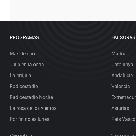
PROGRAMAS
EMISORAS
Más de uno
Madrid
Julia en la onda
Catalunya
La brújula
Andalucía
Radioestadio
Valencia
Radioestadio Noche
Extremadu
La rosa de los vientos
Asturias
Por fin no es lunes
País Vasco