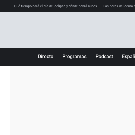
Qué tiempo hará el día del eclipse y dónde habrá nubes
Las horas de locura qu
Directo
Programas
Podcast
Espa
Más de uno
Los Perseguidos
Andalucía
Por fin
Malas decisiones
Aragón
Julia en la onda
Expedientes del más allá
Baleares
La brújula
El viaje del Guernica
Cantabria
Radioestadio
Invisibles
Cataluña
Radioestadio noche
Prohibido morirse
Comunidad de M
El colegio invisible
Esto no ha pasado
Comunitat Vale