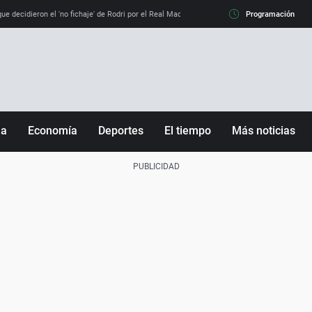
e decidieron el 'no fichaje' de Rodri por el Real Madrid y su 'sí' al Barça
Programación
La llamada de
ña
Economía
Deportes
El tiempo
Más noticias
Fútbol
Sociedad
Baloncesto
Mundo
Tenis
Salud
Motor
Cultura
Ciencia y Tecnología
adrid
Gastronomía
nciana
Medio ambiente