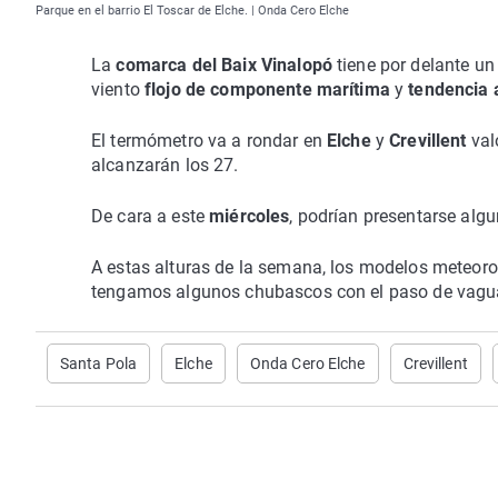
Parque en el barrio El Toscar de Elche. | Onda Cero Elche
La
comarca del Baix Vinalopó
tiene por delante u
viento
flojo de componente marítima
y
tendencia 
El termómetro va a rondar en
Elche
y
Crevillent
val
alcanzarán los 27.
De cara a este
miércoles
, podrían presentarse alg
A estas alturas de la semana, los modelos meteoro
tengamos algunos chubascos con el paso de vaguada
Santa Pola
Elche
Onda Cero Elche
Crevillent