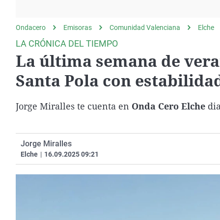
La rosa de los vientos
Caso
Extremadura
Gente viajera
Retornados
Galicia
Ondacero
Emisoras
Comunidad Valenciana
Elche
Como el perro y el
Equipo de investigación
La Rioja
LA CRÓNICA DEL TIEMPO
gato
La última semana de veran
Operación Viuda
Navarra
Negra
País Vasco
Santa Pola con estabilid
Jorge Miralles te cuenta en
Onda Cero Elche
dia
Jorge Miralles
Elche
|
16.09.2025 09:21