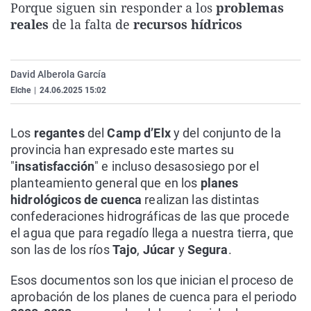
Porque siguen sin responder a los
problemas
La rosa de los vientos
Caso
Extremadura
Virales
reales
de la falta de
recursos hídricos
Gente viajera
Retornados
Galicia
Televisión
Como el perro y el gat
Equipo de investigaci
La Rioja
Elecciones
David Alberola García
Operación Viuda Negr
Navarra
Elche
|
24.06.2025 15:02
País Vasco
Los
regantes
del
Camp d’Elx
y del conjunto de la
provincia han expresado este martes su
"
insatisfacción
" e incluso desasosiego por el
planteamiento general que en los
planes
hidrológicos de cuenca
realizan las distintas
confederaciones hidrográficas de las que procede
el agua que para regadío llega a nuestra tierra, que
son las de los ríos
Tajo
,
Júcar
y
Segura
.
Esos documentos son los que inician el proceso de
aprobación de los planes de cuenca para el periodo