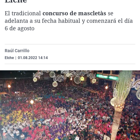
La rosa de los vientos
Caso
Extremadura
Virales
El tradicional
concurso de mascletàs
se
Gente viajera
Retornados
Galicia
Televisión
adelanta a su fecha habitual y comenzará el día
Como el perro y el gat
Equipo de investigaci
La Rioja
Elecciones
6 de agosto
Operación Viuda Negr
Navarra
País Vasco
Raúl Carrillo
Elche
|
01.08.2022 14:14