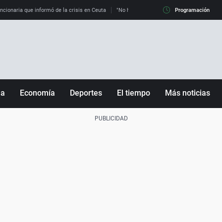
uncionaria que informó de la crisis en Ceuta
"No hay mafias, que no nos engañen": exper
Programación
ña
Economía
Deportes
El tiempo
Más noticias
Fútbol
Sociedad
Baloncesto
Mundo
Tenis
Salud
Motor
Cultura
Ciencia y Tecnología
adrid
Gastronomía
nciana
Medio ambiente