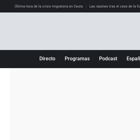
Última hora de la crisis migratoria en Ceuta
Las razones tras el cese de la f
Directo
Programas
Podcast
Espa
Más de uno
Los Perseguidos
Andalucía
Por fin
Malas decisiones
Aragón
Julia en la onda
Expedientes del más allá
Baleares
La brújula
El viaje del Guernica
Cantabria
Radioestadio
Invisibles
Cataluña
Radioestadio noche
Prohibido morirse
Comunidad de M
El colegio invisible
Esto no ha pasado
Comunitat Vale