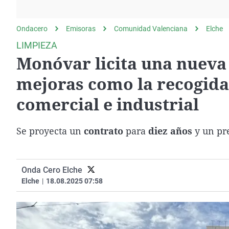
La rosa de los vientos
Caso
Extremadura
Gente viajera
Retornados
Galicia
Ondacero
Emisoras
Comunidad Valenciana
Elche
Como el perro y el
Equipo de investigación
La Rioja
LIMPIEZA
gato
Monóvar licita una nueva
Operación Viuda
Navarra
Negra
País Vasco
mejoras como la recogida
comercial e industrial
Se proyecta un
contrato
para
diez años
y un pre
Onda Cero Elche
Elche
|
18.08.2025 07:58