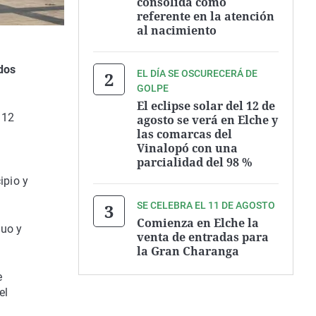
consolida como
referente en la atención
al nacimiento
dos
EL DÍA SE OSCURECERÁ DE
GOLPE
El eclipse solar del 12 de
 12
agosto se verá en Elche y
las comarcas del
Vinalopó con una
parcialidad del 98 %
ipio y
SE CELEBRA EL 11 DE AGOSTO
Comienza en Elche la
guo y
venta de entradas para
la Gran Charanga
e
el