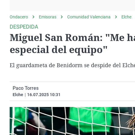
La rosa de los vientos
Caso
Extremadura
Gente viajera
Retornados
Galicia
Ondacero
Emisoras
Comunidad Valenciana
Elche
Como el perro y el
Equipo de investigación
La Rioja
DESPEDIDA
gato
Miguel San Román: "Me ha
Operación Viuda
Navarra
Negra
País Vasco
especial del equipo"
El guardameta de Benidorm se despide del Elch
Paco Torres
Elche
|
16.07.2025 10:31