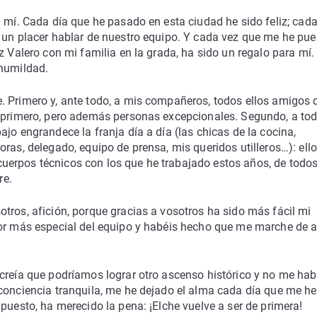
a mí. Cada día que he pasado en esta ciudad he sido feliz; cad
 un placer hablar de nuestro equipo. Y cada vez que me he pue
z Valero con mi familia en la grada, ha sido un regalo para mí.
 humildad.
. Primero y, ante todo, a mis compañeros, todos ellos amigos 
e primero, pero además personas excepcionales. Segundo, a to
jo engrandece la franja día a día (las chicas de la cocina,
ras, delegado, equipo de prensa, mis queridos utilleros…): ell
y cuerpos técnicos con los que he trabajado estos años, de todos
re.
tros, afición, porque gracias a vosotros ha sido más fácil mi
dor más especial del equipo y habéis hecho que me marche de 
creía que podríamos lograr otro ascenso histórico y no me hab
 conciencia tranquila, me he dejado el alma cada día que me he
puesto, ha merecido la pena: ¡Elche vuelve a ser de primera!