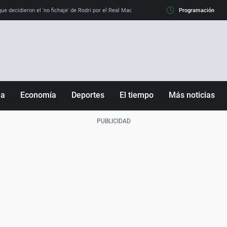
e decidieron el 'no fichaje' de Rodri por el Real Madrid y su 'sí' al Barça
Programación
La llamada de
ña
Economía
Deportes
El tiempo
Más noticias
Fútbol
Sociedad
Baloncesto
Mundo
Tenis
Salud
Motor
Cultura
Ciencia y Tecnología
adrid
Gastronomía
nciana
Medio ambiente