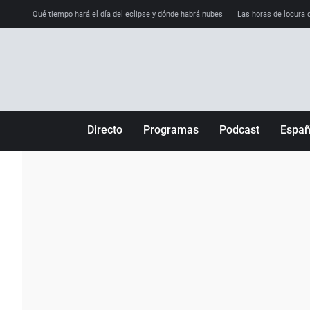
Qué tiempo hará el día del eclipse y dónde habrá nubes
Las horas de locura qu
Directo
Programas
Podcast
Espa
Más de uno
Los Perseguidos
Andalucía
Por fin
Malas decisiones
Aragón
Julia en la onda
Expedientes del más allá
Baleares
La brújula
El viaje del Guernica
Cantabria
Radioestadio
Invisibles
Cataluña
Radioestadio noche
Prohibido morirse
Comunidad de M
El colegio invisible
Esto no ha pasado
Comunitat Vale