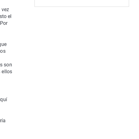
a vez
sto el
 Por
que
dos
os son
 ellos
aquí
ría