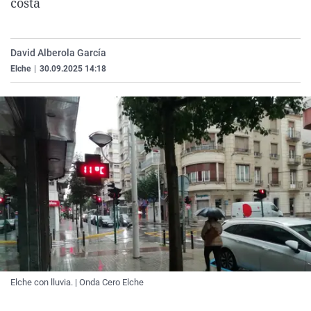
costa
La rosa de los vientos
Caso
Extremadura
Virales
Gente viajera
Retornados
Galicia
Televisión
David Alberola García
Como el perro y el gat
Equipo de investigaci
La Rioja
Elecciones
Elche
|
30.09.2025 14:18
Operación Viuda Negr
Navarra
País Vasco
Elche con lluvia. | Onda Cero Elche