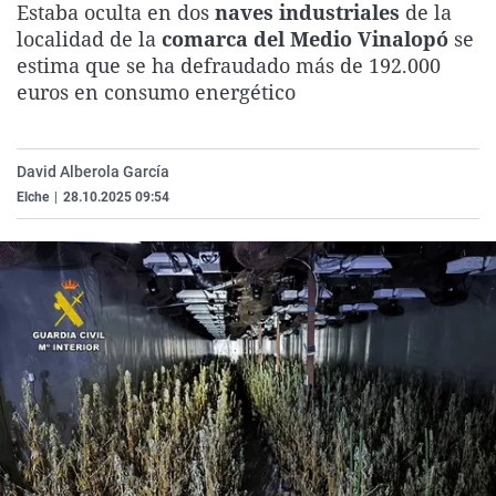
Estaba oculta en dos
naves industriales
de la
La rosa de los vientos
Caso
Extremadura
Virales
localidad de la
comarca del Medio Vinalopó
se
Gente viajera
Retornados
Galicia
Televisión
estima que se ha defraudado más de 192.000
euros en consumo energético
Como el perro y el gat
Equipo de investigaci
La Rioja
Elecciones
Operación Viuda Negr
Navarra
David Alberola García
País Vasco
Elche
|
28.10.2025 09:54