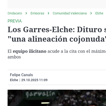
La rosa de los vientos
Caso
Extremadura
Gente viajera
Retornados
Galicia
Ondacero
Emisoras
Comunidad Valenciana
Elche
Como el perro y el
Equipo de investigación
La Rioja
PREVIA
gato
Los Garres-Elche: Dituro 
Operación Viuda
Navarra
Negra
País Vasco
"una alineación cojonuda
El
equipo ilicitano
acude a la cita con el máximo
ambos
Felipe Canals
Elche
|
29.10.2025 11:09