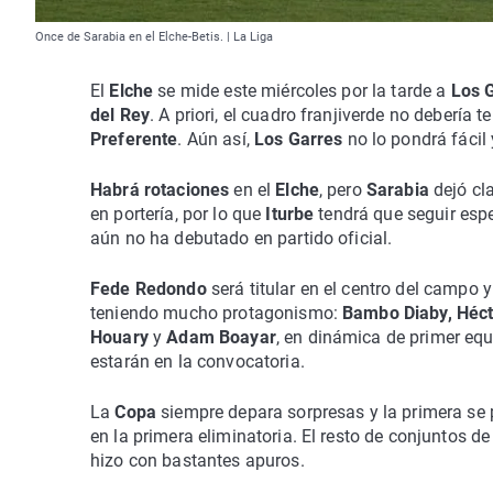
Once de Sarabia en el Elche-Betis. | La Liga
El
Elche
se mide este miércoles por la tarde a
Los 
del Rey
. A priori, el cuadro franjiverde no debería
Preferente
. Aún así,
Los Garres
no lo pondrá fácil
Habrá rotaciones
en el
Elche
, pero
Sarabia
dejó cl
en portería, por lo que
Iturbe
tendrá que seguir esp
aún no ha debutado en partido oficial.
Fede Redondo
será titular en el centro del campo 
teniendo mucho protagonismo:
Bambo Diaby, Héct
Houary
y
Adam Boayar
, en dinámica de primer eq
estarán en la convocatoria.
La
Copa
siempre depara sorpresas y la primera se 
en la primera eliminatoria. El resto de conjuntos d
hizo con bastantes apuros.