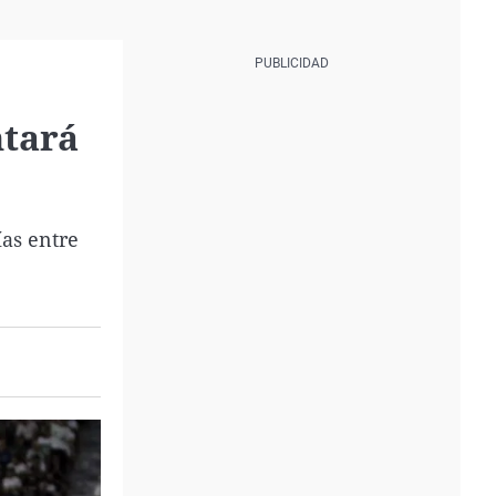
ntará
ías entre