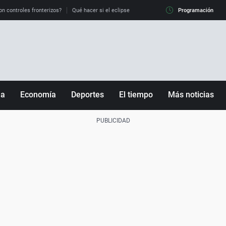
on controles fronterizos?
Qué hacer si el eclipse me pilla conduciendo
Programación
Qué tiempo 
ña
Economía
Deportes
El tiempo
Más noticias
Fútbol
Sociedad
Baloncesto
Mundo
Tenis
Salud
Motor
Cultura
Ciencia y Tecnología
adrid
Gastronomía
nciana
Medio ambiente