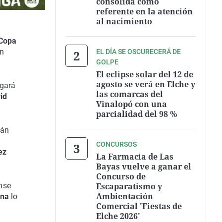
consolida como
referente en la atención
al nacimiento
Copa
en
EL DÍA SE OSCURECERÁ DE
GOLPE
El eclipse solar del 12 de
agosto se verá en Elche y
ugará
las comarcas del
id
Vinalopó con una
parcialidad del 98 %
tán
CONCURSOS
ez
La Farmacia de Las
Bayas vuelve a ganar el
Concurso de
Escaparatismo y
ense
Ambientación
ona
lo
Comercial 'Fiestas de
Elche 2026'