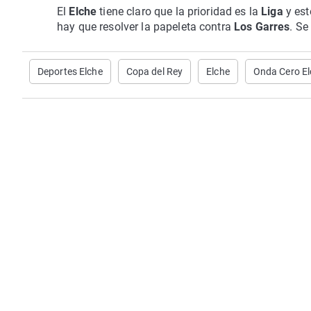
El
Elche
tiene claro que la prioridad es la
Liga
y es
hay que resolver la papeleta contra
Los Garres
. Se
Deportes Elche
Copa del Rey
Elche
Onda Cero El