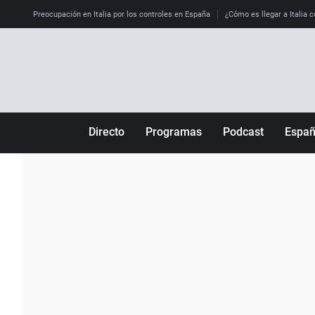
Preocupación en Italia por los controles en España
¿Cómo es llegar a Italia c
Directo
Programas
Podcast
Espa
Más de uno
Los Perseguidos
Andalucía
Por fin
Malas decisiones
Aragón
Julia en la onda
Expedientes del más allá
Baleares
La brújula
El viaje del Guernica
Cantabria
Radioestadio
Invisibles
Cataluña
Radioestadio noche
Prohibido morirse
Comunidad de M
El colegio invisible
Esto no ha pasado
Comunitat Vale