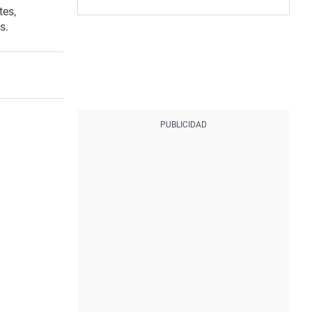
tes,
s.