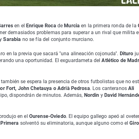
Garres
en el
Enrique Roca
de
Murcia
en la primera ronda de la
 tener demasiados problemas para superar a un rival que milita 
 y
Sarabia
no se fía del conjunto murciano.
aro en la previa que sacará "una alineación cojonuda".
Dituro
j
erando una oportunidad. El exguardameta del
Atlético de Madr
y también se espera la presencia de otros futbolistas que no es
or Fort, John Chetauya o Adrià Pedrosa
. Los canteranos
Ali
uipo, dispondrán de minutos. Además,
Nordin
y
David Hernánd
produjo en el
Ourense-Oviedo
. El equipo gallego apeó al ovet
e
Primera
solventó su eliminatoria, aunque alguno como el
Gir