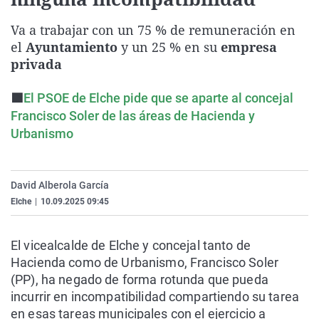
La rosa de los vientos
Caso
Extremadura
Virales
Va a trabajar con un 75 % de remuneración en
Gente viajera
Retornados
Galicia
Televisión
el
Ayuntamiento
y un 25 % en su
empresa
Como el perro y el gat
Equipo de investigaci
La Rioja
Elecciones
privada
Operación Viuda Negr
Navarra
🟩
El PSOE de Elche pide que se aparte al concejal
País Vasco
Francisco Soler de las áreas de Hacienda y
Urbanismo
David Alberola García
Elche
|
10.09.2025 09:45
El vicealcalde de Elche y concejal tanto de
Hacienda como de Urbanismo, Francisco Soler
(PP), ha negado de forma rotunda que pueda
incurrir en incompatibilidad compartiendo su tarea
en esas tareas municipales con el ejercicio a