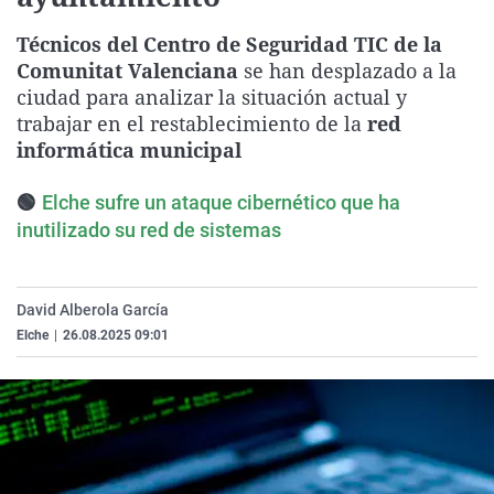
La rosa de los vientos
Caso
Extremadura
Virales
Técnicos del Centro de Seguridad TIC de la
Gente viajera
Retornados
Galicia
Televisión
Comunitat Valenciana
se han desplazado a la
ciudad para analizar la situación actual y
Como el perro y el gat
Equipo de investigaci
La Rioja
Elecciones
trabajar en el restablecimiento de la
red
Operación Viuda Negr
Navarra
informática municipal
País Vasco
🟢
Elche sufre un ataque cibernético que ha
inutilizado su red de sistemas
David Alberola García
Elche
|
26.08.2025 09:01