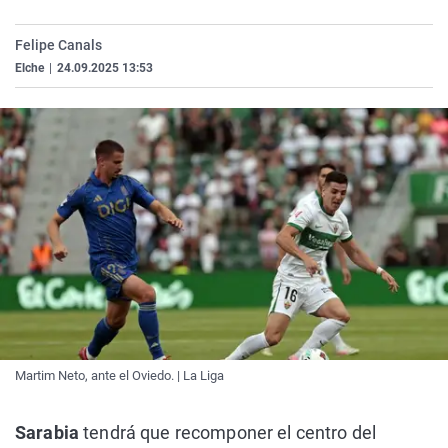
La rosa de los vientos
Caso
Extremadura
Virales
Felipe Canals
Gente viajera
Retornados
Galicia
Televisión
Elche
|
24.09.2025 13:53
Como el perro y el gat
Equipo de investigaci
La Rioja
Elecciones
Operación Viuda Negr
Navarra
País Vasco
Martim Neto, ante el Oviedo. | La Liga
Sarabia
tendrá que recomponer el centro del