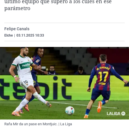
último equipo que superó a los culés en ese
La rosa de los vientos
Caso
Extremadura
Virales
parámetro
Gente viajera
Retornados
Galicia
Televisión
Como el perro y el gat
Equipo de investigaci
La Rioja
Elecciones
Felipe Canals
Operación Viuda Negr
Navarra
Elche
|
03.11.2025 10:33
País Vasco
Rafa Mir da un pase en Montjuic. | La Liga