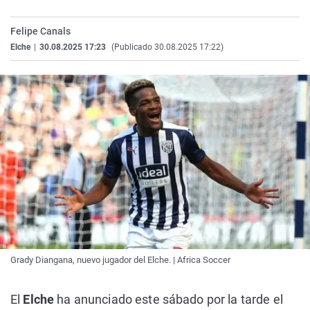
La rosa de los vientos
Caso
Extremadura
Virales
Felipe Canals
Gente viajera
Retornados
Galicia
Televisión
Elche
|
30.08.2025 17:23
(Publicado 30.08.2025 17:22)
Como el perro y el gat
Equipo de investigaci
La Rioja
Elecciones
Operación Viuda Negr
Navarra
País Vasco
Grady Diangana, nuevo jugador del Elche. | Africa Soccer
El
Elche
ha anunciado este sábado por la tarde el