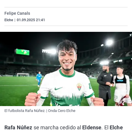
La rosa de los vientos
Caso
Extremadura
Virales
Felipe Canals
Gente viajera
Retornados
Galicia
Televisión
Elche
|
01.09.2025 21:41
Como el perro y el gat
Equipo de investigaci
La Rioja
Elecciones
Operación Viuda Negr
Navarra
País Vasco
El futbolista Rafa Núñez. | Onda Cero Elche
Rafa Núñez
se marcha cedido al
Eldense
. El
Elche