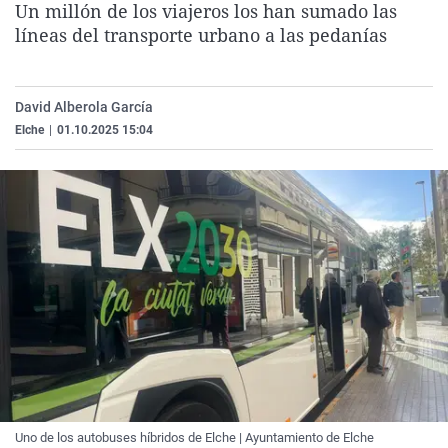
Un millón de los viajeros los han sumado las
La rosa de los vientos
Caso
Extremadura
Virales
líneas del transporte urbano a las pedanías
Gente viajera
Retornados
Galicia
Televisión
Como el perro y el gat
Equipo de investigaci
La Rioja
Elecciones
David Alberola García
Operación Viuda Negr
Navarra
Elche
|
01.10.2025 15:04
País Vasco
Uno de los autobuses híbridos de Elche | Ayuntamiento de Elche